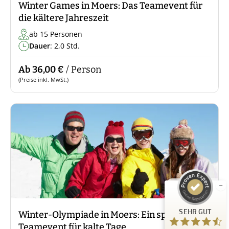
Winter Games in Moers: Das Teamevent für
die kältere Jahreszeit
ab 15 Personen
Dauer
: 2,0 Std.
Ab 36,00 €
/ Person
(Preise inkl. MwSt.)
Kundenbewertungen und Erfahrungen zu
Guiders Events
SEHR GUT
%
96
Empfehlungen auf
ProvenExpert.com
5,00
/
4,66
Bundesweit
23
SEHR GUT
Bewertungen auf ProvenExpert.com
Winter-Olympiade in Moers: Ein sportliches
Teamevent für kalte Tage