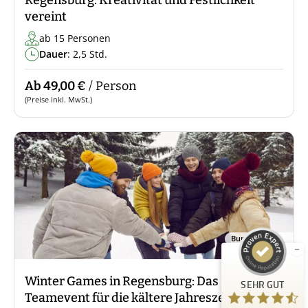
Regensburg: Kreativität und Festlichkeit
vereint
ab 15 Personen
Dauer
: 2,5 Std.
Ab 49,00 €
/ Person
(Preise inkl. MwSt.)
Kundenbewertungen und Erfahrungen zu
Guiders Events
SEHR GUT
%
96
Empfehlungen auf
ProvenExpert.com
Bundesweit
5,00
/
4,66
23
Winter Games in Regensburg: Das
SEHR GUT
Bewertungen auf ProvenExpert.com
Teamevent für die kältere Jahreszeit